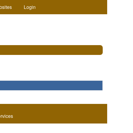
bsites
Login
ervices