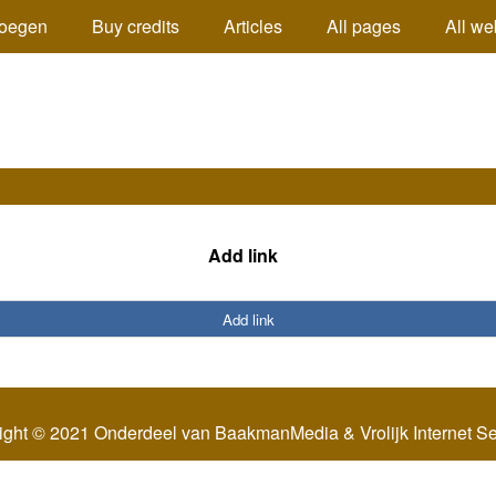
oegen
Buy credits
Articles
All pages
All we
Add link
Add link
ight © 2021 Onderdeel van
BaakmanMedia
&
Vrolijk Internet S